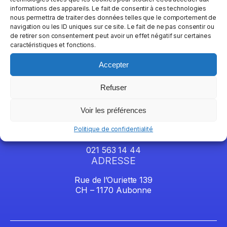
informations des appareils. Le fait de consentir à ces technologies
nous permettra de traiter des données telles que le comportement de
navigation ou les ID uniques sur ce site. Le fait de ne pas consentir ou
de retirer son consentement peut avoir un effet négatif sur certaines
caractéristiques et fonctions.
Accepter
Refuser
EMAIL
Voir les préférences
info@stertech.ch
Politique de confidentialité
TÉLÉPHONE
021 563 14 44
ADRESSE
Rue de l’Ouriette 139
CH – 1170 Aubonne